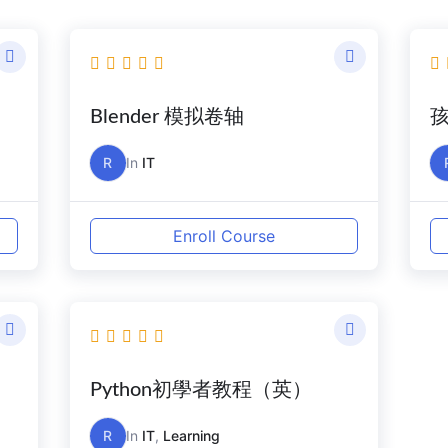
Blender 模拟卷轴
R
In
IT
Enroll Course
Python初學者教程（英）
R
In
IT
,
Learning