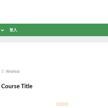
登入
Wishlist
Course Title




