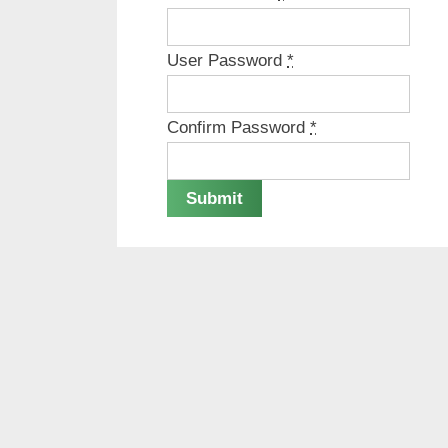
User Password
*
Confirm Password
*
Submit